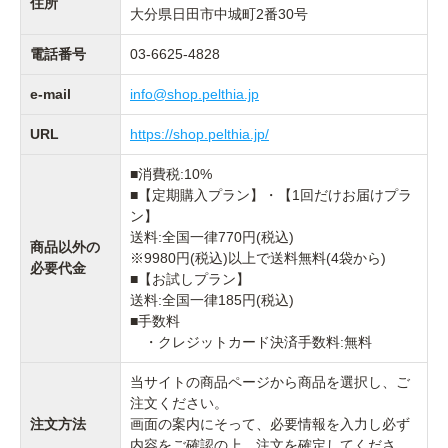
住所
大分県日田市中城町2番30号
電話番号
03-6625-4828
e-mail
info@shop.pelthia.jp
URL
https://shop.pelthia.jp/
■消費税:10%
■【定期購入プラン】・【1回だけお届けプラ
ン】
送料:全国一律770円(税込)
商品以外の
※9980円(税込)以上で送料無料(4袋から)
必要代金
■【お試しプラン】
送料:全国一律185円(税込)
■手数料
・クレジットカード決済手数料:無料
当サイトの商品ページから商品を選択し、ご
注文ください。
注文方法
画面の案内にそって、必要情報を入力し必ず
内容をご確認の上、注文を確定してくださ