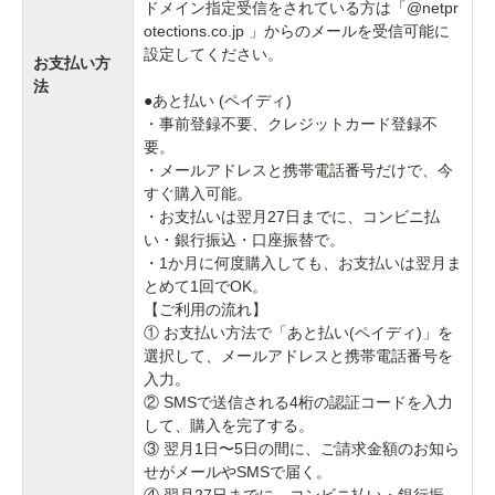
ドメイン指定受信をされている方は「@netpr
otections.co.jp 」からのメールを受信可能に
設定してください。
お支払い方
法
●あと払い (ペイディ)
・事前登録不要、クレジットカード登録不
要。
・メールアドレスと携帯電話番号だけで、今
すぐ購入可能。
・お支払いは翌月27日までに、コンビニ払
い・銀行振込・口座振替で。
・1か月に何度購入しても、お支払いは翌月ま
とめて1回でOK。
【ご利用の流れ】
① お支払い方法で「あと払い(ペイディ)」を
選択して、メールアドレスと携帯電話番号を
入力。
② SMSで送信される4桁の認証コードを入力
して、購入を完了する。
③ 翌月1日〜5日の間に、ご請求金額のお知ら
せがメールやSMSで届く。
④ 翌月27日までに、コンビニ払い・銀行振